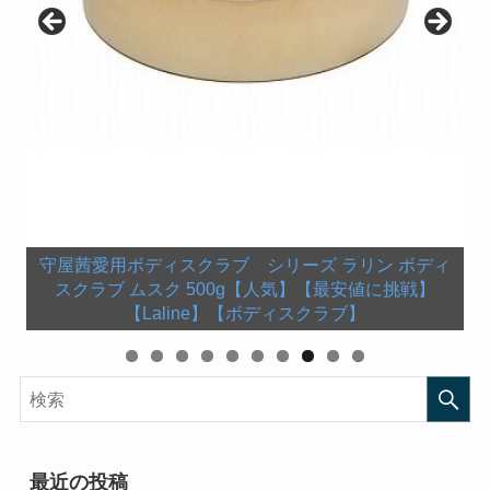
守屋茜愛用ボディスクラブ シリーズ ラリン ボディ
守屋茜愛用バスオイル ポール・シェリー PAUL
【中古】タオル・手ぬぐい(女性) 欅坂46 ツアー箱推
志田愛佳愛用シャンプー スリー THREE スキャルプ
志田愛佳愛用コンディショナー スリー THREE スキ
スクラブ ムスク 500g【人気】【最安値に挑戦】
守屋茜愛用バスソルト 【KNEIPP(クナイプ)】バスソ
SCERRI シルエット リラクシング バスオイ
土生瑞穂使用チーク 花王ソフィーナ AUBE couture
欅坂461st Anniversary ペンライト（スティックライ
しマフラータオル 「欅坂46 全国ツアー2017 真っ白
菅井友香愛用サプリ ジャパンアルジェ 海洋深層水ス
ャルプ＆ヘアリファイニングコンディショナー 200g
＆ヘアリファイニングシャンプー ポンプ付き 300ml
欅坂46 新衣装の靴 Dr.Martens1460 8HOLE
【Laline】【ボディスクラブ】
ル 150mL【ポールシェリー バスオイル】
ルト ワコルダー＜杜松＞の香り 850g
オーブクチュール ぽんぽんチーク オレンジ 433
なものは汚したくなる」
ト）【新品】
ピルリナブレンド スピルリナ100％ 2200粒
[600801]
[600818]
BOOT SMOOTH BLACK【レースアップブーツ】
0
最近の投稿