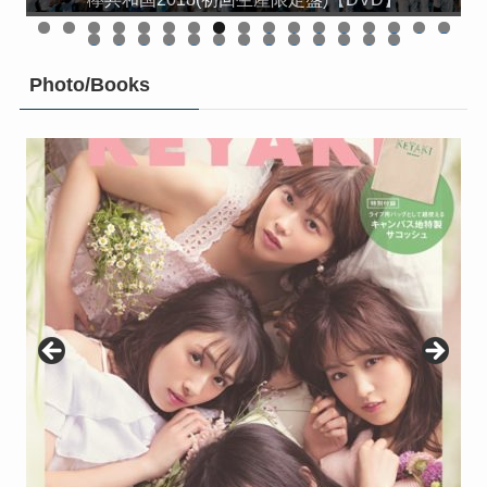
0
1
2
3
4
5
6
7
8
9
0
1
2
3
4
5
6
7
8
9
0
Photo/Books