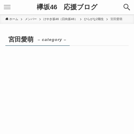
欅坂46 応援ブログ
ホーム
メンバー
けやき坂46（日向坂46）
ひらがな2期生
宮田愛萌
宮田愛萌
– category –