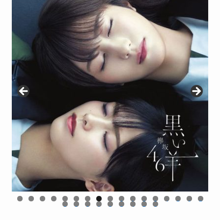
BAN (初回仕様限定盤 Type-C CD＋Blu-ray) [ 櫻坂46
BAN (初回仕様限定盤 Type-D CD＋Blu-ray) [ 櫻坂46
【楽天ブックス限定先着特典】BAN (通常盤)(ステッ
BAN (初回仕様限定盤 Type-B CD＋Blu-ray) [ 櫻坂46 ]
BAN (初回仕様限定盤 Type-A CD＋Blu-ray) [ 櫻坂46 ]
カー(楽天ブックス絵柄)) [ 櫻坂46 ]
]
]
0
1
2
3
4
5
6
7
8
9
0
1
2
3
4
5
6