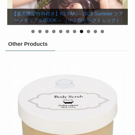
【楽天ブックス限定カバー】欅坂46 守屋茜 1st写
【楽天ブックス限定特典付き】けやき坂46 渡邉美穂
【楽天限定特典付き】KEYAKI～2018 Summer ツア
【楽天ブックス限定特典付き】小池美波ファースト
【楽天限定特典付き】欅坂46 今泉佑唯ソロ写真集
【楽天ブックス限定特典付き】小林由依1st写真集
【楽天限定特典付】欅坂46 渡邉理佐 1st写真集
ーメモリアルBOOK～ （小学館セレクトムック）
菅井友香1st写真集 フィアンセ [ 菅井 友香 ]
欅坂46ファースト写真集『21人の未完成』
渡辺梨加１st写真集「饒舌な眼差し」
写真集「青春の瓶詰め」 [ 小池美波 ]
長濱ねる1st写真集「ここから」
ファースト写真集 『陽だまり』
「誰も知らない私」 [ 今泉佑唯 ]
「感情の構図」 [ 小林 由依 ]
「無口」 [ 渡邉 理佐 ]
真集 「潜在意識」
0
1
Other Products