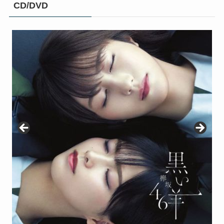
CD/DVD
BAN (初回仕様限定盤 Type-C CD＋Blu-ray) [ 櫻坂46
BAN (初回仕様限定盤 Type-D CD＋Blu-ray) [ 櫻坂46
【楽天ブックス限定先着特典】BAN (通常盤)(ステッ