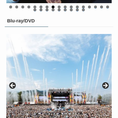
BAN (初回仕様限定盤 Type-B CD＋Blu-ray) [ 櫻坂46 ]
BAN (初回仕様限定盤 Type-A CD＋Blu-ray) [ 櫻坂46 ]
カー(楽天ブックス絵柄)) [ 櫻坂46 ]
]
]
0
1
2
3
4
5
6
7
8
9
0
1
2
3
4
5
6
Blu-ray/DVD