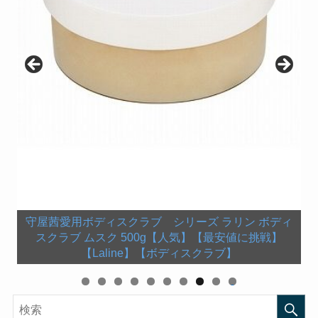
守屋茜愛用ボディスクラブ シリーズ ラリン ボディ
守屋茜愛用バスオイル ポール・シェリー PAUL
【中古】タオル・手ぬぐい(女性) 欅坂46 ツアー箱推
志田愛佳愛用シャンプー スリー THREE スキャルプ
志田愛佳愛用コンディショナー スリー THREE スキ
スクラブ ムスク 500g【人気】【最安値に挑戦】
守屋茜愛用バスソルト 【KNEIPP(クナイプ)】バスソ
SCERRI シルエット リラクシング バスオイ
土生瑞穂使用チーク 花王ソフィーナ AUBE couture
欅坂461st Anniversary ペンライト（スティックライ
しマフラータオル 「欅坂46 全国ツアー2017 真っ白
菅井友香愛用サプリ ジャパンアルジェ 海洋深層水ス
ャルプ＆ヘアリファイニングコンディショナー 200g
＆ヘアリファイニングシャンプー ポンプ付き 300ml
欅坂46 新衣装の靴 Dr.Martens1460 8HOLE
【Laline】【ボディスクラブ】
ル 150mL【ポールシェリー バスオイル】
ルト ワコルダー＜杜松＞の香り 850g
オーブクチュール ぽんぽんチーク オレンジ 433
なものは汚したくなる」
ト）【新品】
ピルリナブレンド スピルリナ100％ 2200粒
[600801]
[600818]
BOOT SMOOTH BLACK【レースアップブーツ】
0