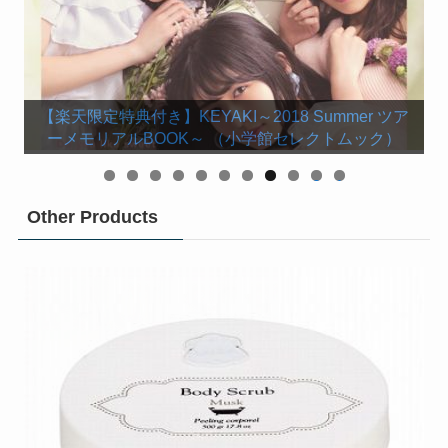
【楽天ブックス限定カバー】欅坂46 守屋茜 1st写
【楽天ブックス限定特典付き】けやき坂46 渡邉美穂
【楽天限定特典付き】KEYAKI～2018 Summer ツア
【楽天ブックス限定特典付き】小池美波ファースト
【楽天限定特典付き】欅坂46 今泉佑唯ソロ写真集
【楽天ブックス限定特典付き】小林由依1st写真集
【楽天限定特典付】欅坂46 渡邉理佐 1st写真集
ーメモリアルBOOK～ （小学館セレクトムック）
菅井友香1st写真集 フィアンセ [ 菅井 友香 ]
欅坂46ファースト写真集『21人の未完成』
渡辺梨加１st写真集「饒舌な眼差し」
写真集「青春の瓶詰め」 [ 小池美波 ]
長濱ねる1st写真集「ここから」
ファースト写真集 『陽だまり』
「誰も知らない私」 [ 今泉佑唯 ]
「感情の構図」 [ 小林 由依 ]
「無口」 [ 渡邉 理佐 ]
真集 「潜在意識」
0
1
Other Products