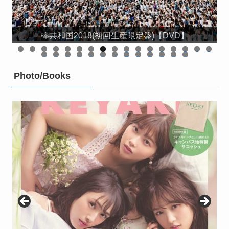
欅坂46 LIVE at 東京ドーム 〜ARENA TOUR 2019
欅坂46 LIVE at 東京ドーム 〜ARENA TOUR 2019
KEYABINGO!4 ひらがなけやきって何？ Blu-ray
KEYABINGO!4 ひらがなけやきって何？ DVD-
欅共和国2019(初回生産限定盤)【Blu-ray】 [ 欅坂46 ]
響 -HIBIKI- Blu-ray 豪華版【Blu-ray】 [ 平手友梨奈 ]
欅共和国2019(初回生産限定盤)【DVD】 [ 欅坂46 ]
FINAL〜(初回生産限定盤)【Blu-ray】 [ 欅坂46 ]
FINAL〜(初回生産限定盤)【DVD】 [ 欅坂46 ]
欅共和国2019 (通常盤)【Blu-ray】 [ 欅坂46 ]
欅共和国2019 (通常盤)【DVD】 [ 欅坂46 ]
欅共和国2018(初回生産限定盤)【DVD】
響 -HIBIKI- DVD 豪華版 [ 平手友梨奈 ]
響 -HIBIKI- DVD 通常版 [ 平手友梨奈 ]
BOX(初回生産限定) [ けやき坂46 ]
BOX【Blu-ray】 [ けやき坂46 ]
舞台「ザンビ」 Blu-ray BOX
舞台「ザンビ」 DVD-BOX
0
1
2
3
4
5
6
7
8
9
0
1
2
3
4
5
6
7
8
9
0
Photo/Books