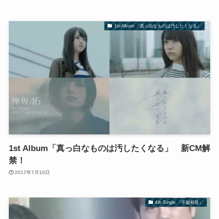
1st Album 『真っ白なものは汚したくなる』
1st Album「真っ白なものは汚したくなる」 新CM解
禁！
2017年7月10日
4th Single 『不協和音』