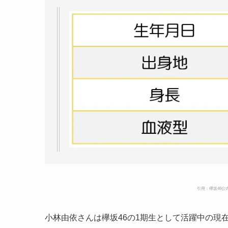
引用：欅坂
46
公
小林由依さんは欅坂46の1期生として活躍中の現在2