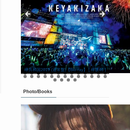
欅坂46 LIVE at 東京ドーム 〜ARENA TOUR
欅坂46 LIVE at 東京ドーム 〜ARENA TOUR
2019 FINAL〜(初回生産限定盤)【DVD】 [ 欅
欅共和国2019(初回生産限定盤)【DVD】 [ 欅
2019 FINAL〜(初回生産限定盤)【Blu-ray】 [
KEYABINGO!4 ひらがなけやきって何？ Blu-
欅共和国2019(初回生産限定盤)【Blu-ray】 [
響 -HIBIKI- Blu-ray 豪華版【Blu-ray】 [ 平手
KEYABINGO!4 ひらがなけやきって何？
欅共和国2019 (通常盤)【Blu-ray】 [ 欅坂46 ]
欅共和国2019 (通常盤)【DVD】 [ 欅坂46 ]
DVD-BOX(初回生産限定) [ けやき坂46 ]
響 -HIBIKI- DVD 豪華版 [ 平手友梨奈 ]
響 -HIBIKI- DVD 通常版 [ 平手友梨奈 ]
ray BOX【Blu-ray】 [ けやき坂46 ]
舞台「ザンビ」 Blu-ray BOX
舞台「ザンビ」 DVD-BOX
欅坂46 ]
欅坂46 ]
友梨奈 ]
坂46 ]
坂46 ]
0
1
2
3
4
5
6
7
8
9
0
1
2
3
4
5
6
7
8
9
0
Photo/Books