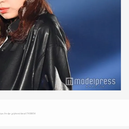
s://mdpr.jp/photo/detail/7408854