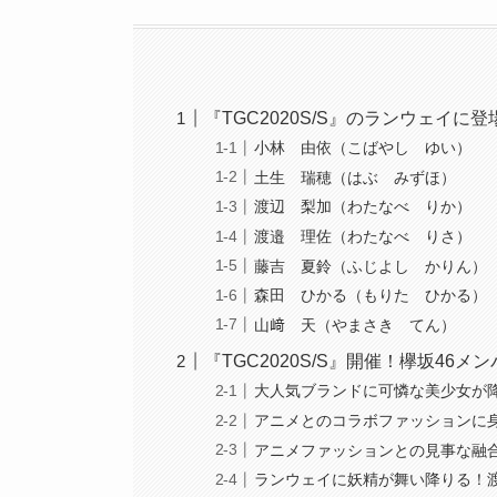
『TGC2020S/S』のランウェイに
小林 由依（こばやし ゆい）
土生 瑞穂（はぶ みずほ）
渡辺 梨加（わたなべ りか）
渡邉 理佐（わたなべ りさ）
藤吉 夏鈴（ふじよし かりん）
森田 ひかる（もりた ひかる）
山﨑 天（やまさき てん）
『TGC2020S/S』開催！欅坂4
大人気ブランドに可憐な美少女が
アニメとのコラボファッションに
アニメファッションとの見事な融
ランウェイに妖精が舞い降りる！