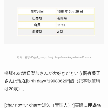
引用：欅坂46公式ホームページ,http://www.keyakizaka46.com/
欅坂46の渡辺梨加さんが大好きだという
関有美子
さん
は現在[birth day=”19980629″]歳（記事執筆時
は20歳）。
[char no=”3″ char=”短矢（管理人）”]実際に
欅坂46