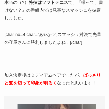
本当の（?）
特技はソフトテニス
で、『欅って、書
けない？』の番組内では見事なスマッシュを披露
しました。
[char no=4 char=”
あやなつ
“]スマッシュ対決で先輩
の守屋さんに勝利しましたよね！
[/char]
加入決定後はミディアムヘアでしたが、
ばっさり
と髪を切って印象が明るく
なったと思います！