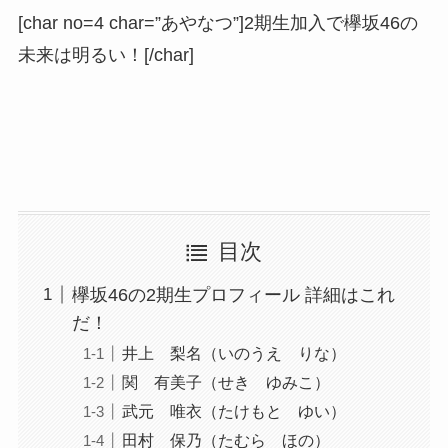
[char no=4 char=”あやなつ”]2期生加入で欅坂46の
未来は明るい！[/char]
目次
欅坂46の2期生プロフィール 詳細はこれ
だ！
井上 梨名（いのうえ りな）
関 有美子（せき ゆみこ）
武元 唯衣（たけもと ゆい）
田村 保乃（たむら ほの）