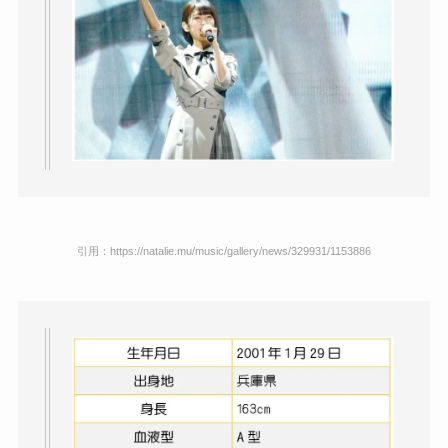
引用：https://natalie.mu/music/gallery/news/329931/1153886