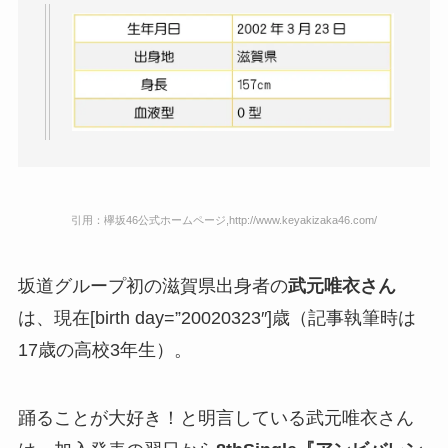
引用：欅坂46公式ホームページ,http://www.keyakizaka46.com/
坂道グループ初の滋賀県出身者の
武元唯衣さん
は、現在[birth day=”20020323″]歳（記事執筆時は
17歳の高校3年生）。
踊ることが大好き！と明言している武元唯衣さん