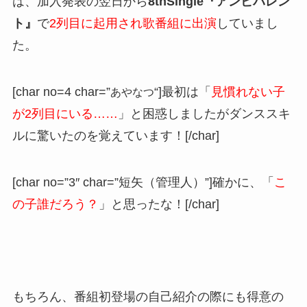
は、加入発表の翌日から
8thSingle『アンビバレン
ト』
で
2列目に起用され歌番組に出演
していまし
た。
[char no=4 char=”
あやなつ
“]最初は「
見慣れない子
が2列目にいる……
」と困惑しましたがダンススキ
ルに驚いたのを覚えています！[/char]
[char no=”3″ char=”短矢（管理人）”]確かに、「
こ
の子誰だろう？
」と思ったな！[/char]
もちろん、番組初登場の自己紹介の際にも得意の