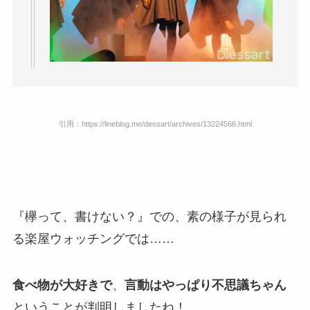
引用：https://lineblog.me/dessart/archives/13224566.html
『欅って、書けない？』での、素の様子が見られ
る楽屋ウォッチングでは……
食べ物が大好きで
、
言動はやっぱり不思議ちゃん
ということが判明しましたね！