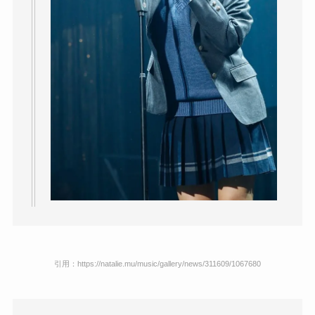
引用：https://natalie.mu/music/gallery/news/311609/1067680