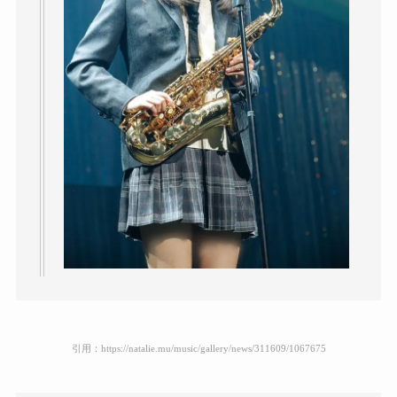
引用：https://natalie.mu/music/gallery/news/311609/1067675