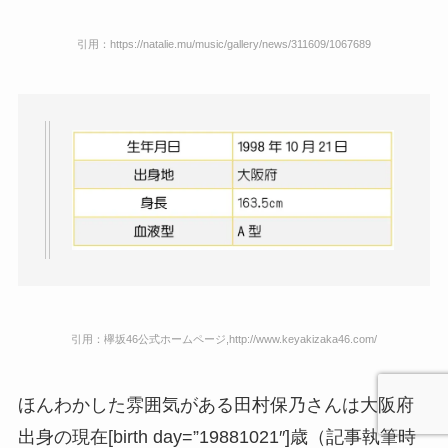
引用：https://natalie.mu/music/gallery/news/311609/1067689
引用：欅坂46公式ホームページ,http://www.keyakizaka46.com/
ほんわかした雰囲気がある田村保乃さんは大阪府
出身の現在[birth day=”19881021″]歳（記事執筆時