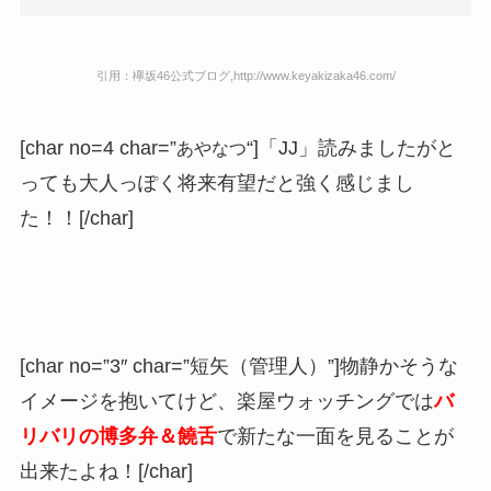
引用：欅坂46公式ブログ,http://www.keyakizaka46.com/
[char no=4 char=”
あやなつ
“]「JJ」読みましたがと
っても大人っぽく将来有望だと強く感じまし
た！！[/char]
[char no=”3″ char=”短矢（管理人）”]物静かそうな
イメージを抱いてけど、楽屋ウォッチングでは
バ
リバリの博多弁＆饒舌
で新たな一面を見ることが
出来たよね！[/char]