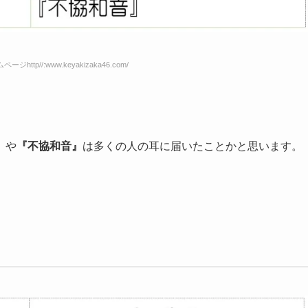
http//:www.keyakizaka46.com/
』
や
『不協和音』
は多くの人の耳に届いたことかと思います。