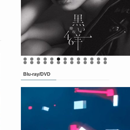
BAN (初回仕様限定盤 Type-C CD＋Blu-ray) [
BAN (初回仕様限定盤 Type-D CD＋Blu-ray) [
BAN (初回仕様限定盤 Type-B CD＋Blu-ray) [
【楽天ブックス限定先着特典】BAN (通常盤)
BAN (初回仕様限定盤 Type-A CD＋Blu-ray) [
(ステッカー(楽天ブックス絵柄)) [ 櫻坂46 ]
櫻坂46 ]
櫻坂46 ]
櫻坂46 ]
櫻坂46 ]
0
1
2
3
4
5
6
7
8
9
0
1
2
3
4
5
6
Blu-ray/DVD