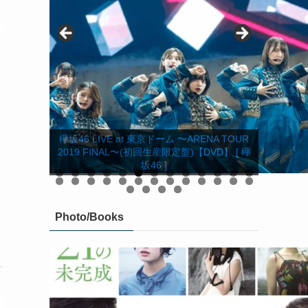
欅坂46 LIVE at 東京ドーム 〜ARENA TOUR
欅坂46 LIVE at 東京ドーム 〜ARENA TOUR
2019 FINAL〜(初回生産限定盤)【DVD】 [ 欅
欅共和国2019(初回生産限定盤)【DVD】 [ 欅
2019 FINAL〜(初回生産限定盤)【Blu-ray】 [
KEYABINGO!4 ひらがなけやきって何？ Blu-
欅共和国2019(初回生産限定盤)【Blu-ray】 [
響 -HIBIKI- Blu-ray 豪華版【Blu-ray】 [ 平手
KEYABINGO!4 ひらがなけやきって何？
欅共和国2019 (通常盤)【Blu-ray】 [ 欅坂46 ]
欅共和国2019 (通常盤)【DVD】 [ 欅坂46 ]
DVD-BOX(初回生産限定) [ けやき坂46 ]
響 -HIBIKI- DVD 豪華版 [ 平手友梨奈 ]
響 -HIBIKI- DVD 通常版 [ 平手友梨奈 ]
ray BOX【Blu-ray】 [ けやき坂46 ]
舞台「ザンビ」 Blu-ray BOX
舞台「ザンビ」 DVD-BOX
欅坂46 ]
欅坂46 ]
友梨奈 ]
坂46 ]
坂46 ]
0
1
2
3
4
5
6
7
8
9
0
1
2
3
4
5
6
7
8
9
0
Photo/Books