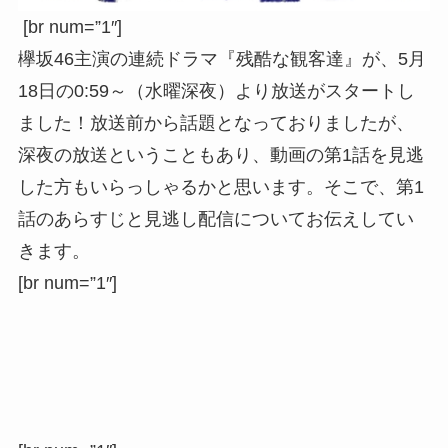
[br num=”1″]
欅坂46主演の連続ドラマ『残酷な観客達』が、5月
18日の0:59～（水曜深夜）より放送がスタートし
ました！放送前から話題となっておりましたが、
深夜の放送ということもあり、動画の第1話を見逃
した方もいらっしゃるかと思います。そこで、第1
話のあらすじと見逃し配信についてお伝えしてい
きます。
[br num=”1″]