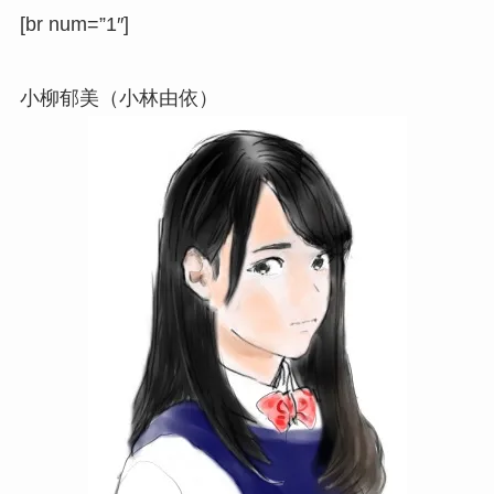
[br num=”1″]
小柳郁美（小林由依）