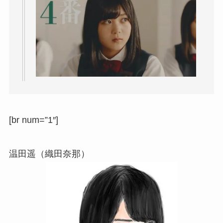
[br num=”1″]
温田遥（織田奈那）