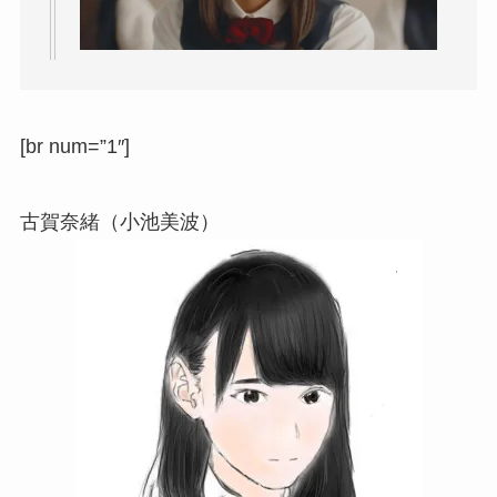
[br num=”1″]
古賀奈緒（小池美波）