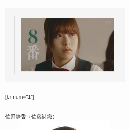
[br num=”1″]
佐野静香（佐藤詩織）