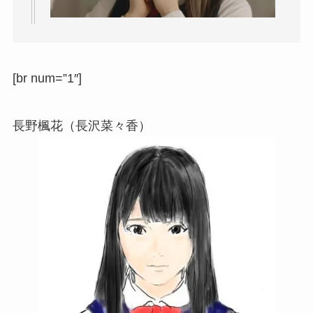
[br num=”1″]
長野楓花（長沢菜々香）