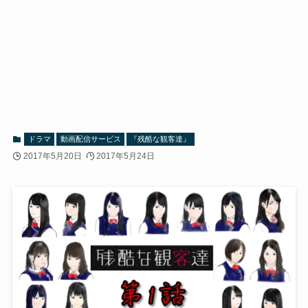
ドラマ
動画配信サービス
『残酷な観客達』
2017年5月20日
2017年5月24日