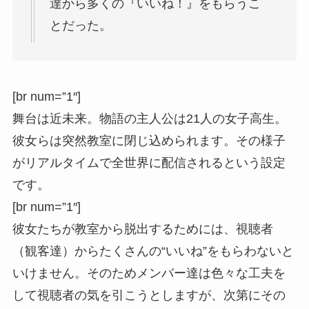
達から多くの『いいね！』をもらうこ
とだった。
[br num=”1″]
舞台は近未来。物語の主人公は21人の女子高生。
彼女らは突然教室に閉じ込められます。その様子
がリアルタイムで全世界に配信されるという設定
です。
[br num=”1″]
彼女たちが教室から脱出するためには、視聴者
（観客達）からたくさんの“いいね”をもらわないと
いけません。そのためメンバー達は色々な工夫を
して視聴者の気を引こうとしますが、次第にその