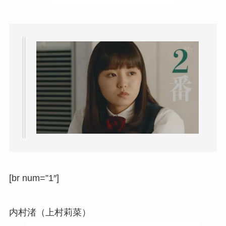
[br num=”1″]
内村渚（上村莉菜）