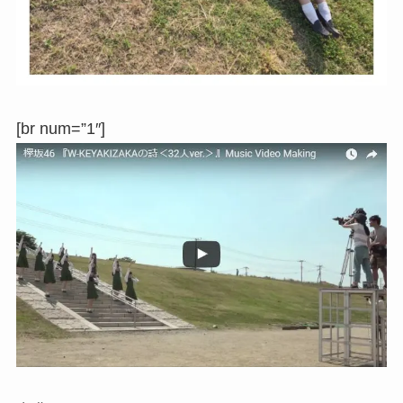
[br num=”1″]