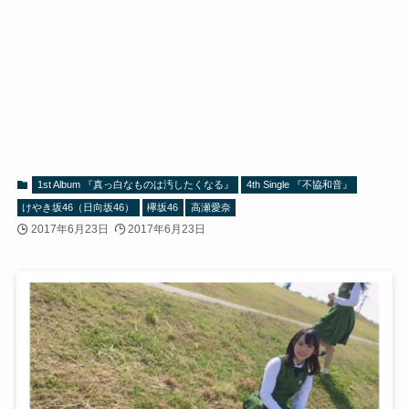
1st Album 『真っ白なものは汚したくなる』
4th Single 『不協和音』
けやき坂46（日向坂46）
欅坂46
高瀬愛奈
2017年6月23日
2017年6月23日