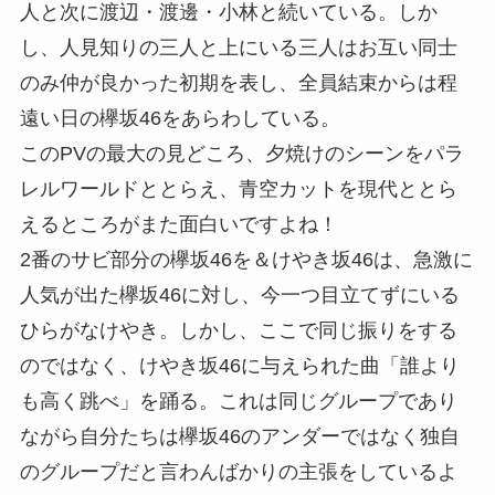
人と次に渡辺・渡邊・小林と続いている。しか
し、人見知りの三人と上にいる三人はお互い同士
のみ仲が良かった初期を表し、全員結束からは程
遠い日の欅坂46をあらわしている。
このPVの最大の見どころ、夕焼けのシーンをパラ
レルワールドととらえ、青空カットを現代ととら
えるところがまた面白いですよね！
2番のサビ部分の欅坂46を＆けやき坂46は、急激に
人気が出た欅坂46に対し、今一つ目立てずにいる
ひらがなけやき。しかし、ここで同じ振りをする
のではなく、けやき坂46に与えられた曲「誰より
も高く跳べ」を踊る。これは同じグループであり
ながら自分たちは欅坂46のアンダーではなく独自
のグループだと言わんばかりの主張をしているよ