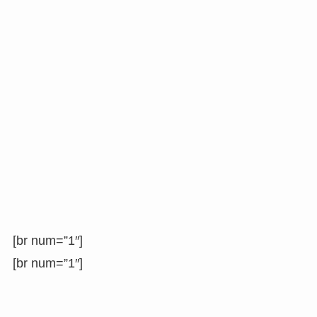
[br num=”1″]
[br num=”1″]