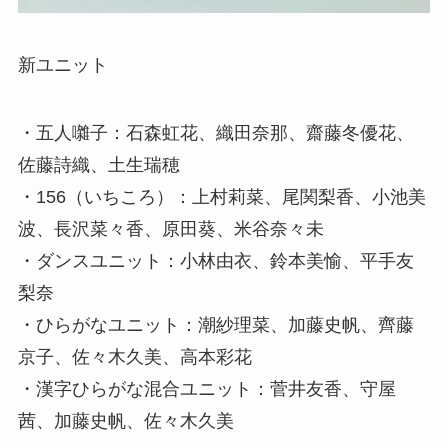
新ユニット
・五人囃子：石森虹花、織田奈那、齋藤冬優花、
佐藤詩織、土生瑞穂
・156（いちころ）：上村莉菜、尾関梨香、小池美
波、長沢菜々香、原田葵、米谷奈々未
・ダンスユニット：小林由衣、鈴本美愉、平手友
梨奈
・ひらがなユニット：潮紗理菜、加藤史帆、齊藤
京子、佐々木久美、高本彩花
・漢字ひらがな混合ユニット：菅井友香、守屋
茜、加藤史帆、佐々木久美