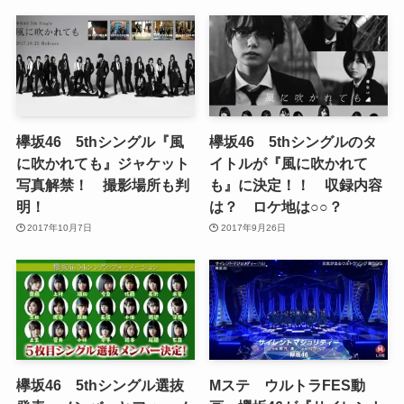
欅坂46 5thシングル『風
欅坂46 5thシングルのタ
に吹かれても』ジャケット
イトルが『風に吹かれて
写真解禁！ 撮影場所も判
も』に決定！！ 収録内容
明！
は？ ロケ地は○○？
2017年10月7日
2017年9月26日
欅坂46 5thシングル選抜
Mステ ウルトラFES動