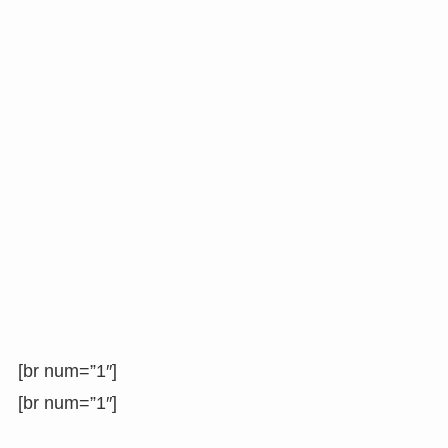
[br num=”1″]
[br num=”1″]