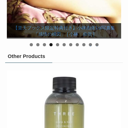
【楽天ブックス限定カバー】欅坂46 守屋茜 1st写
【楽天ブックス限定特典付き】けやき坂46 渡邉美穂
【楽天限定特典付き】KEYAKI～2018 Summer ツア
【楽天ブックス限定特典付き】小池美波ファースト
【楽天限定特典付き】欅坂46 今泉佑唯ソロ写真集
【楽天ブックス限定特典付き】小林由依1st写真集
【楽天限定特典付】欅坂46 渡邉理佐 1st写真集
ーメモリアルBOOK～ （小学館セレクトムック）
菅井友香1st写真集 フィアンセ [ 菅井 友香 ]
欅坂46ファースト写真集『21人の未完成』
渡辺梨加１st写真集「饒舌な眼差し」
写真集「青春の瓶詰め」 [ 小池美波 ]
長濱ねる1st写真集「ここから」
ファースト写真集 『陽だまり』
「誰も知らない私」 [ 今泉佑唯 ]
「感情の構図」 [ 小林 由依 ]
「無口」 [ 渡邉 理佐 ]
真集 「潜在意識」
0
1
Other Products