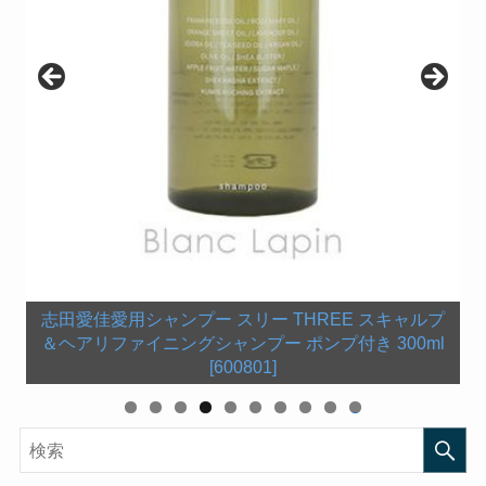
守屋茜愛用ボディスクラブ シリーズ ラリン ボディ
【中古】タオル・手ぬぐい(女性) 欅坂46 ツアー箱推
志田愛佳愛用コンディショナー スリー THREE スキ
守屋茜愛用バスオイル ポール・シェリー PAUL
志田愛佳愛用シャンプー スリー THREE スキャルプ
守屋茜愛用バスソルト 【KNEIPP(クナイプ)】バスソ
土生瑞穂使用チーク 花王ソフィーナ AUBE couture
ャルプ＆ヘアリファイニングコンディショナー 200g
しマフラータオル 「欅坂46 全国ツアー2017 真っ白
SCERRI シルエット リラクシング バスオイ
スクラブ ムスク 500g【人気】【最安値に挑戦】
欅坂46 新衣装の靴 Dr.Martens1460 8HOLE
欅坂461st Anniversary ペンライト（スティックライ
菅井友香愛用サプリ ジャパンアルジェ 海洋深層水ス
＆ヘアリファイニングシャンプー ポンプ付き 300ml
オーブクチュール ぽんぽんチーク オレンジ 433
BOOT SMOOTH BLACK【レースアップブーツ】
ル 150mL【ポールシェリー バスオイル】
ルト ワコルダー＜杜松＞の香り 850g
【Laline】【ボディスクラブ】
なものは汚したくなる」
[600818]
ト）【新品】
ピルリナブレンド スピルリナ100％ 2200粒
[600801]
0