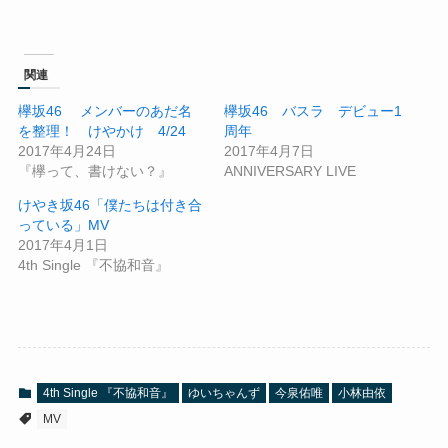
関連
欅坂46 メンバーのあだ名
欅坂46 バスラ デビュー1
を整理！ けやかけ 4/24
周年
2017年4月24日
2017年4月7日
『欅って、書けない？』
ANNIVERSARY LIVE
けやき坂46「僕たちは付き合
っている」MV
2017年4月1日
4th Single 『不協和音』
4th Single 『不協和音』
ゆいちゃんず
今泉佑唯
小林由依
MV