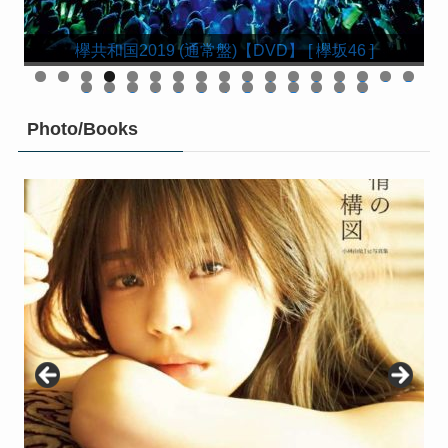
欅坂46 LIVE at 東京ドーム 〜ARENA TOUR 2019
欅坂46 LIVE at 東京ドーム 〜ARENA TOUR 2019
KEYABINGO!4 ひらがなけやきって何？ Blu-ray
KEYABINGO!4 ひらがなけやきって何？ DVD-
欅共和国2019(初回生産限定盤)【Blu-ray】 [ 欅坂46 ]
響 -HIBIKI- Blu-ray 豪華版【Blu-ray】 [ 平手友梨奈 ]
欅共和国2019(初回生産限定盤)【DVD】 [ 欅坂46 ]
FINAL〜(初回生産限定盤)【Blu-ray】 [ 欅坂46 ]
FINAL〜(初回生産限定盤)【DVD】 [ 欅坂46 ]
欅共和国2019 (通常盤)【Blu-ray】 [ 欅坂46 ]
欅共和国2019 (通常盤)【DVD】 [ 欅坂46 ]
響 -HIBIKI- DVD 豪華版 [ 平手友梨奈 ]
響 -HIBIKI- DVD 通常版 [ 平手友梨奈 ]
BOX(初回生産限定) [ けやき坂46 ]
BOX【Blu-ray】 [ けやき坂46 ]
舞台「ザンビ」 Blu-ray BOX
舞台「ザンビ」 DVD-BOX
0
1
2
3
4
5
6
7
8
9
0
1
2
3
4
5
6
7
8
9
0
Photo/Books