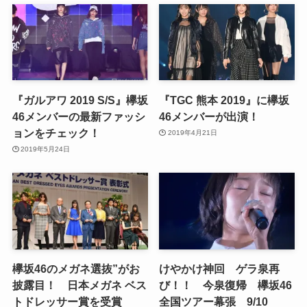
『ガルアワ 2019 S/S』欅坂
『TGC 熊本 2019』に欅坂
46メンバーの最新ファッシ
46メンバーが出演！
ョンをチェック！
2019年4月21日
2019年5月24日
欅坂46のメガネ選抜”がお
けやかけ神回 ゲラ泉再
披露目！ 日本メガネ ベス
び！！ 今泉復帰 欅坂46
トドレッサー賞を受賞
全国ツアー幕張 9/10