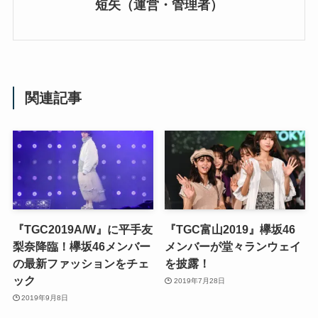
短矢（運営・管理者）
関連記事
『TGC2019A/W』に平手友
『TGC富山2019』欅坂46
梨奈降臨！欅坂46メンバー
メンバーが堂々ランウェイ
の最新ファッションをチェ
を披露！
ック
2019年7月28日
2019年9月8日