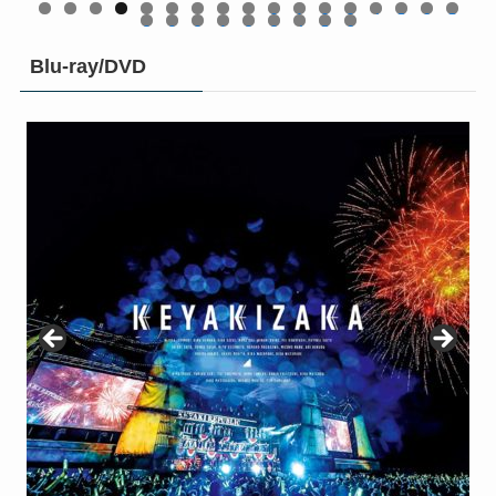
0
1
2
3
4
5
6
7
8
9
0
1
2
3
4
5
6
Blu-ray/DVD