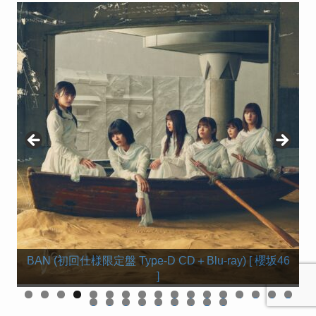
BAN (初回仕様限定盤 Type-C CD＋Blu-ray) [ 櫻坂46
BAN (初回仕様限定盤 Type-D CD＋Blu-ray) [ 櫻坂46
【楽天ブックス限定先着特典】BAN (通常盤)(ステッ
BAN (初回仕様限定盤 Type-B CD＋Blu-ray) [ 櫻坂46 ]
BAN (初回仕様限定盤 Type-A CD＋Blu-ray) [ 櫻坂46 ]
カー(楽天ブックス絵柄)) [ 櫻坂46 ]
]
]
0
1
2
3
4
5
6
7
8
9
0
1
2
3
4
5
6