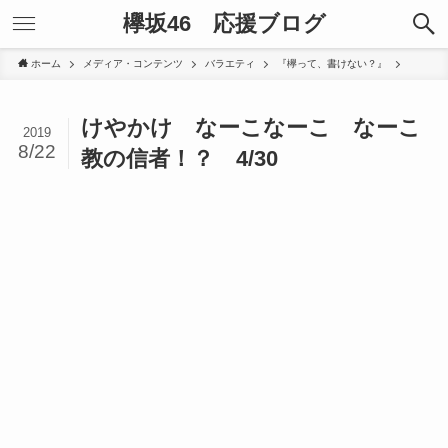
欅坂46 応援ブログ
ホーム
メディア・コンテンツ
バラエティ
『欅って、書けない？』
けやかけ なーこなーこ なーこ
2019
8/22
教の信者！？ 4/30