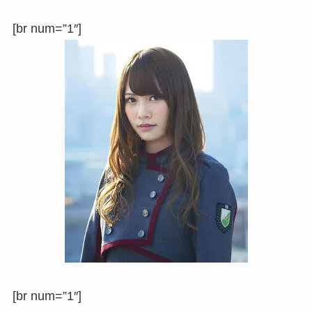
[br num=”1″]
[br num=”1″]