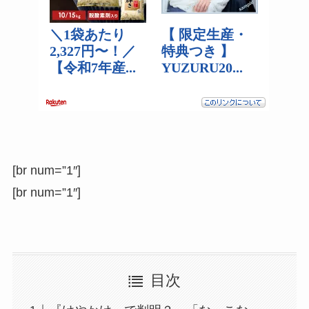
[br num=”1″]
[br num=”1″]
目次