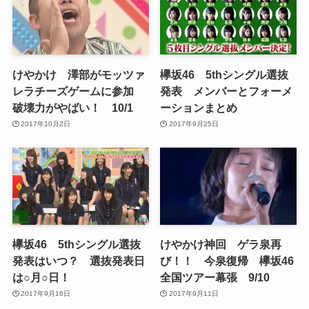
けやかけ 澤部がモッツァ
欅坂46 5thシングル選抜
レラチーズゲームに参加
発表 メンバーとフォーメ
破壊力がやばい！ 10/1
ーションまとめ
2017年10月2日
2017年9月25日
欅坂46 5thシングル選抜
けやかけ神回 ゲラ泉再
発表はいつ？ 選抜発表日
び！！ 今泉復帰 欅坂46
は○月○日！
全国ツアー幕張 9/10
2017年9月16日
2017年9月11日