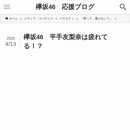
欅坂46 応援ブログ
ホーム
メディア・コンテンツ
バラエティ
『欅って、書けない？』
欅坂46 平手友梨奈は疲れて
2020
4/13
る！？