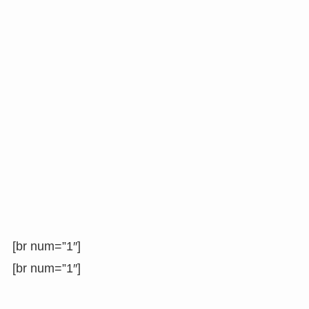
[br num=”1″]
[br num=”1″]