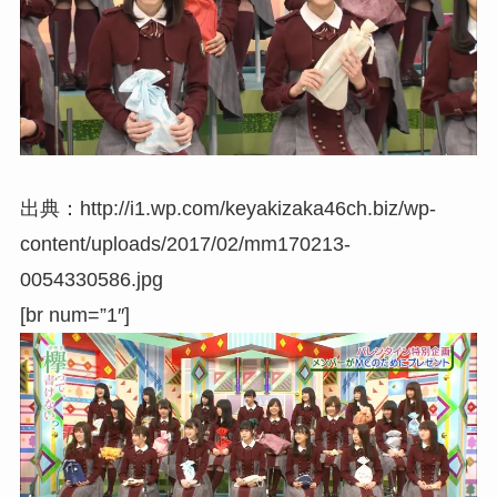
出典：http://i1.wp.com/keyakizaka46ch.biz/wp-
content/uploads/2017/02/mm170213-
0054330586.jpg
[br num=”1″]