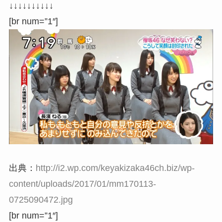
↓↓↓↓↓↓↓↓↓↓
[br num=”1″]
出典：
http://i2.wp.com/keyakizaka46ch.biz/wp-
content/uploads/2017/01/mm170113-
0725090472.jpg
[br num=”1″]