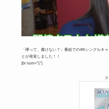
「欅って、書けない？」番組での4thシングルキ
とが発覚しました！！
[br num=”1″]
ス