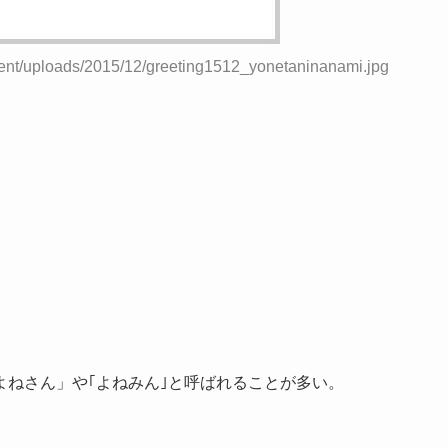
tent/uploads/2015/12/greeting1512_yonetaninanami.jpg
ねさん」や｢よねみん｣と呼ばれることが多い。