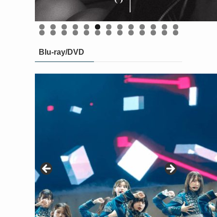
BAN (初回仕様限定盤 Type-C CD＋Blu-ray) [
BAN (初回仕様限定盤 Type-D CD＋Blu-ray) [
BAN (初回仕様限定盤 Type-B CD＋Blu-ray) [
【楽天ブックス限定先着特典】BAN (通常盤)
BAN (初回仕様限定盤 Type-A CD＋Blu-ray) [
(ステッカー(楽天ブックス絵柄)) [ 櫻坂46 ]
櫻坂46 ]
櫻坂46 ]
櫻坂46 ]
櫻坂46 ]
0
1
2
3
4
5
6
7
8
9
0
1
2
3
4
5
6
Blu-ray/DVD