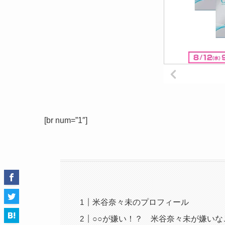
[br num=”1″]
米谷奈々未のプロフィール
○○が嫌い！？ 米谷奈々未が嫌いな