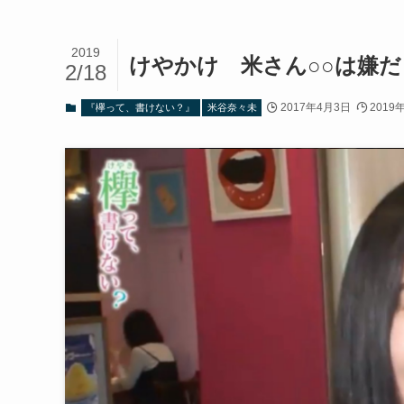
2019
けやかけ 米さん○○は嫌だ！
2/18
2017年4月3日
2019
『欅って、書けない？』
米谷奈々未