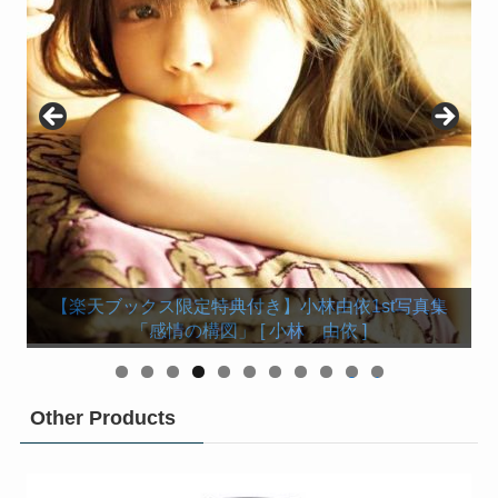
【楽天ブックス限定カバー】欅坂46 守屋茜 1st写
【楽天ブックス限定特典付き】けやき坂46 渡邉美穂
【楽天限定特典付き】KEYAKI～2018 Summer ツア
【楽天ブックス限定特典付き】小池美波ファースト
【楽天限定特典付き】欅坂46 今泉佑唯ソロ写真集
【楽天ブックス限定特典付き】小林由依1st写真集
【楽天限定特典付】欅坂46 渡邉理佐 1st写真集
ーメモリアルBOOK～ （小学館セレクトムック）
菅井友香1st写真集 フィアンセ [ 菅井 友香 ]
欅坂46ファースト写真集『21人の未完成』
渡辺梨加１st写真集「饒舌な眼差し」
写真集「青春の瓶詰め」 [ 小池美波 ]
長濱ねる1st写真集「ここから」
ファースト写真集 『陽だまり』
「誰も知らない私」 [ 今泉佑唯 ]
「感情の構図」 [ 小林 由依 ]
「無口」 [ 渡邉 理佐 ]
真集 「潜在意識」
0
1
Other Products