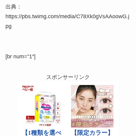
出典：
https://pbs.twimg.com/media/C78Xk0gVsAAoowG.j
pg
[br num=”1″]
スポンサーリンク