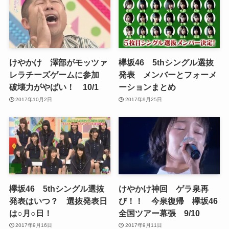
けやかけ 澤部がモッツァ
欅坂46 5thシングル選抜
レラチーズゲームに参加
発表 メンバーとフォーメ
破壊力がやばい！ 10/1
ーションまとめ
2017年10月2日
2017年9月25日
欅坂46 5thシングル選抜
けやかけ神回 ゲラ泉再
発表はいつ？ 選抜発表日
び！！ 今泉復帰 欅坂46
は○月○日！
全国ツアー幕張 9/10
2017年9月16日
2017年9月11日