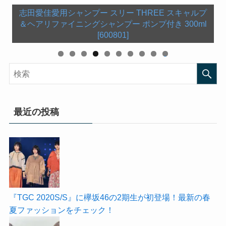
守屋茜愛用ボディスクラブ シリーズ ラリン ボディ
【中古】タオル・手ぬぐい(女性) 欅坂46 ツアー箱推
志田愛佳愛用コンディショナー スリー THREE スキ
守屋茜愛用バスオイル ポール・シェリー PAUL
志田愛佳愛用シャンプー スリー THREE スキャルプ
守屋茜愛用バスソルト 【KNEIPP(クナイプ)】バスソ
土生瑞穂使用チーク 花王ソフィーナ AUBE couture
ャルプ＆ヘアリファイニングコンディショナー 200g
しマフラータオル 「欅坂46 全国ツアー2017 真っ白
SCERRI シルエット リラクシング バスオイ
スクラブ ムスク 500g【人気】【最安値に挑戦】
欅坂46 新衣装の靴 Dr.Martens1460 8HOLE
欅坂461st Anniversary ペンライト（スティックライ
菅井友香愛用サプリ ジャパンアルジェ 海洋深層水ス
＆ヘアリファイニングシャンプー ポンプ付き 300ml
オーブクチュール ぽんぽんチーク オレンジ 433
BOOT SMOOTH BLACK【レースアップブーツ】
ル 150mL【ポールシェリー バスオイル】
ルト ワコルダー＜杜松＞の香り 850g
【Laline】【ボディスクラブ】
なものは汚したくなる」
[600818]
ト）【新品】
ピルリナブレンド スピルリナ100％ 2200粒
[600801]
0
最近の投稿
『TGC 2020S/S』に欅坂46の2期生が初登場！最新の春
夏ファッションをチェック！