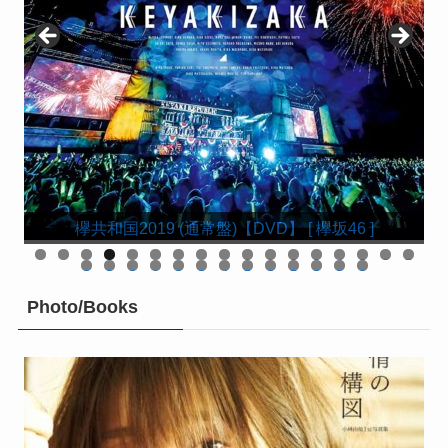
欅坂46 LIVE at 東京ドーム 〜ARENA TOUR 2019
欅坂46 LIVE at 東京ドーム 〜ARENA TOUR 2019
KEYABINGO!4 ひらがなけやきって何？ Blu-ray
KEYABINGO!4 ひらがなけやきって何？ DVD-
欅共和国2019(初回生産限定盤)【Blu-ray】 [ 欅坂46 ]
響 -HIBIKI- Blu-ray 豪華版【Blu-ray】 [ 平手友梨奈 ]
欅共和国2019(初回生産限定盤)【DVD】 [ 欅坂46 ]
FINAL〜(初回生産限定盤)【Blu-ray】 [ 欅坂46 ]
FINAL〜(初回生産限定盤)【DVD】 [ 欅坂46 ]
欅共和国2019 (通常盤)【Blu-ray】 [ 欅坂46 ]
欅共和国2019 (通常盤)【DVD】 [ 欅坂46 ]
響 -HIBIKI- DVD 豪華版 [ 平手友梨奈 ]
響 -HIBIKI- DVD 通常版 [ 平手友梨奈 ]
BOX(初回生産限定) [ けやき坂46 ]
BOX【Blu-ray】 [ けやき坂46 ]
舞台「ザンビ」 Blu-ray BOX
舞台「ザンビ」 DVD-BOX
0
1
2
3
4
5
6
7
8
9
0
1
2
3
4
5
6
7
8
9
0
Photo/Books