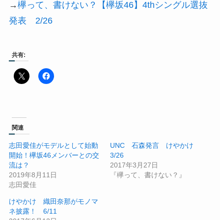
→
欅って、書けない？【欅坂46】4thシングル選抜
発表 2/26
共有:
関連
志田愛佳がモデルとして始動
UNC 石森発言 けやかけ
開始！欅坂46メンバーとの交
3/26
流は？
2017年3月27日
2019年8月11日
『欅って、書けない？』
志田愛佳
けやかけ 織田奈那がモノマ
ネ披露！ 6/11