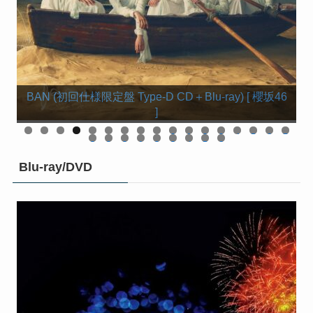
BAN (初回仕様限定盤 Type-C CD＋Blu-ray) [ 櫻坂46
BAN (初回仕様限定盤 Type-D CD＋Blu-ray) [ 櫻坂46
【楽天ブックス限定先着特典】BAN (通常盤)(ステッ
BAN (初回仕様限定盤 Type-B CD＋Blu-ray) [ 櫻坂46 ]
BAN (初回仕様限定盤 Type-A CD＋Blu-ray) [ 櫻坂46 ]
カー(楽天ブックス絵柄)) [ 櫻坂46 ]
]
]
0
1
2
3
4
5
6
7
8
9
0
1
2
3
4
5
6
Blu-ray/DVD