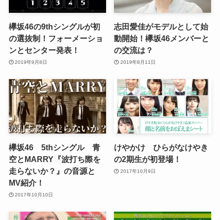
欅坂46の9thシングルが初
志田愛佳がモデルとして始
の選抜制！フォーメーショ
動開始！欅坂46メンバーと
ンとセンター発表！
の交流は？
2019年9月8日
2019年8月11日
欅坂46 5thシングル 青
けやかけ ひらがなけやき
空とMARRY『波打ち際を
の2期生が初登場！
走らないか？』の音源と
2017年10月9日
MV紹介！
2017年10月10日